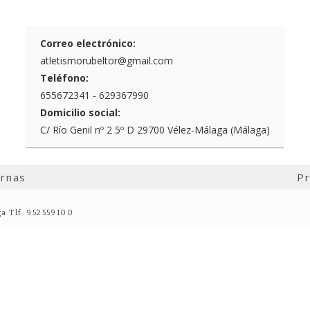
Correo electrónico:
atletismorubeltor@gmail.com
Teléfono:
655672341 - 629367990
Domicilio social:
C/ Río Genil nº 2 5º D 29700 Vélez-Málaga (Málaga)
ernas
Pr
ga Tlf: 952559100