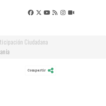
ticipación Ciudadana
danía
Compartir