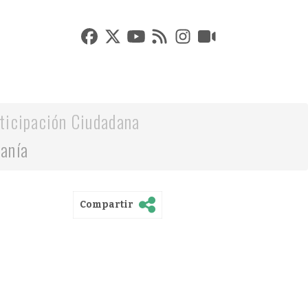
ticipación Ciudadana
danía
Compartir