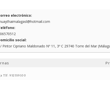
orreo electrónico:
uaythaimalagasl@hotmail.com
eléfono:
06570512
omicilio social:
/ Pintor Cipriano Maldonado Nº 11, 3º C 29740 Torre del Mar (Málag
ernas
Pr
ga Tlf: 952559100