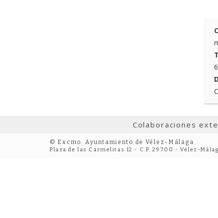
C
m
T
6
D
C
Colaboraciones ext
© Excmo. Ayuntamiento de Vélez-Málaga
Plaza de las Carmelitas 12 - C.P. 29700 - Vélez-Mála