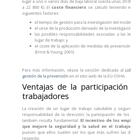
lugar a uno o varios días de baja laboral cuesta unas 20 000£ 
a 22 800 €). El
coste financiero
se calculó teniendo en cu
siguientes factores:
el tiempo de gestión para la investigación del incidente;
el cese de la producción derivado de la investigación;
las posibles responsabilidades asociadas a las lesion
lugar de trabajo; y
el coste de la aplicación de medidas de prevención en e
(Ernst & Young, 2001).
Para más información, véase la sección dedicada al
Lideraz
gestión de la prevención
en el sitio web de la EU-OSHA.
Ventajas de la participación d
trabajadores
La creación de un lugar de trabajo saludable y seguro no
responsabilidad de la dirección; la participación de los trab
también resulta fundamental.
El incentivo de los emplead
que mejore la seguridad y la salud en el trabajo es
puesto que ellos suelen ser los que más sufren las deficie
respecto.