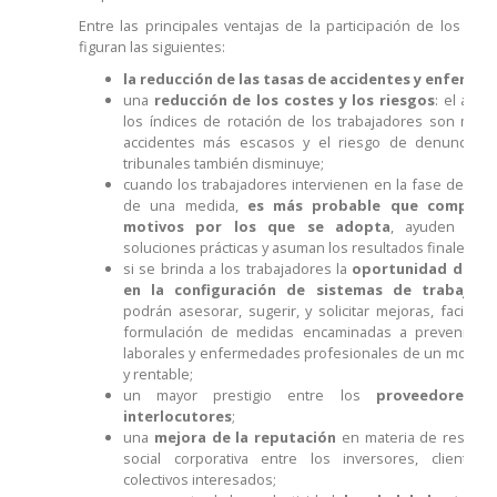
Entre las principales ventajas de la participación de los tra
figuran las siguientes:
la reducción de las tasas de accidentes y enferme
una
reducción de los costes y los riesgos
: el abse
los índices de rotación de los trabajadores son meno
accidentes más escasos y el riesgo de denuncias 
tribunales también disminuye;
cuando los trabajadores intervienen en la fase de plani
de una medida,
es más probable que compren
motivos por los que se adopta
, ayuden a en
soluciones prácticas y asuman los resultados finales;
si se brinda a los trabajadores la
oportunidad de par
en la configuración de sistemas de trabajo 
podrán asesorar, sugerir, y solicitar mejoras, facilitan
formulación de medidas encaminadas a prevenir ac
laborales y enfermedades profesionales de un modo 
y rentable;
un mayor prestigio entre los
proveedores
interlocutores
;
una
mejora de la reputación
en materia de respons
social corporativa entre los inversores, clientes
colectivos interesados;