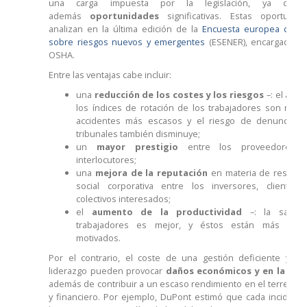
una carga impuesta por la legislación, ya que 
además
oportunidades
significativas. Estas oportuni
analizan en la última edición de la
Encuesta europea de e
sobre riesgos nuevos y emergentes
(ESENER), encargada po
OSHA.
Entre las ventajas cabe incluir:
una
reducción de los costes y los riesgos
–: el abse
los índices de rotación de los trabajadores son meno
accidentes más escasos y el riesgo de denuncias 
tribunales también disminuye;
un
mayor prestigio
entre los proveedores y
interlocutores;
una
mejora de la reputación
en materia de respons
social corporativa entre los inversores, clientes
colectivos interesados;
el
aumento de la productividad
–: la salud
trabajadores es mejor, y éstos están más cont
motivados.
Por el contrario, el coste de una gestión deficiente y la 
liderazgo pueden provocar
daños económicos y en la rep
además de contribuir a un escaso rendimiento en el terreno o
y financiero. Por ejemplo, DuPont estimó que cada incident