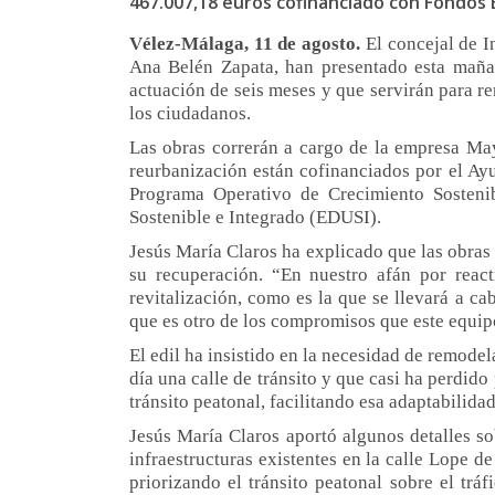
467.007,18 euros cofinanciado con Fondos
Vélez-Málaga,
11
de
agosto
.
El
concejal de I
Ana Belén Zapata,
ha
n
presentado esta mañan
actuación de seis meses y que servirán para re
los ciudadanos.
Las obras correrán a cargo de la empresa Mayf
reurbanización están cofinanciados por el A
Programa Operativo de Crecimiento Sosten
Sostenible e Integrado (EDUSI).
Jesús María Claros
ha
explicado que las
obras 
su recuperación. “En nuestro afán por
reac
revitalización, como es la que se llevará a 
que es otro de los compromisos que este equipo
El
edil
ha insistido en la necesidad de remode
día una calle de tránsito y que casi ha perdid
tránsito peatonal, facilitando esa adaptabilida
Jesús María Claros
aportó algunos detalles so
infraestructuras existentes en la calle Lope d
priorizando el tránsito peatonal sobre el trá