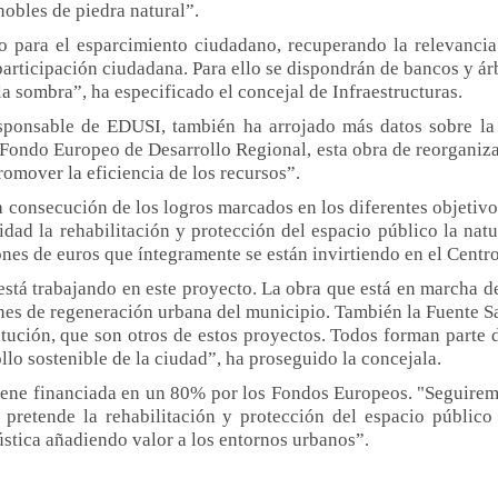
obles de piedra natural”.
 para el esparcimiento ciudadano, recuperando la relevancia s
participación ciudadana. Para ello se dispondrán de bancos y á
la sombra”, ha especificado el concejal de Infraestructuras.
sponsable de EDUSI, también ha arrojado más datos sobre la 
Fondo Europeo de Desarrollo Regional, esta obra de reorganizaci
omover la eficiencia de los recursos
”
.
consecución de los logros marcados en los diferentes objetivos 
idad la rehabilitación y protección del espacio público la natu
nes de euros que íntegramente se están invirtiendo en el Centr
 está trabajando en este proyecto. La obra que está en marcha de
nes de regeneración urbana del municipio. También la Fuente Sa
itución, que son otros de estos proyectos. Todos forman parte
lo sostenible de la ciudad”, ha
proseguido
la concejala.
viene financiada en un 80% por los Fondos Europeos. "Seguirem
 pretende la rehabilitación y protección del espacio público 
stica añadiendo valor a los entornos urbanos
”.