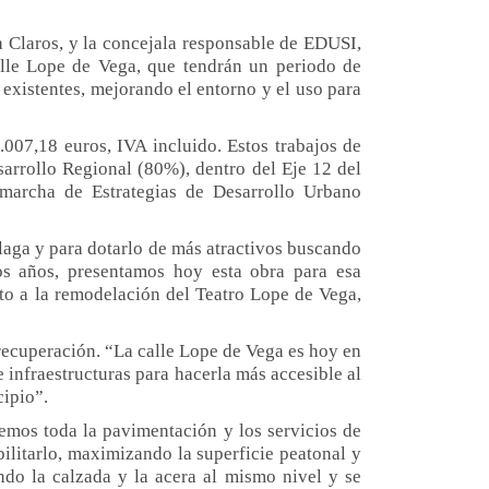
a Claros
,
y la concejala responsable de EDUSI,
alle Lope de Vega, que tendrán un periodo de
 existentes, mejorando el entorno y el uso para
.007,18 euros, IVA incluido. Estos trabajos de
rrollo Regional (80%), dentro del Eje 12 del
archa de Estrategias de Desarrollo Urbano
laga y para dotarlo de más
atractivos
buscando
os años, presentamos hoy esta obra para esa
to a la remodelación del Teatro Lope de Vega,
recuperación. “La calle Lope de Vega es hoy en
 infraestructuras para hacerla más accesible al
cipio”.
remos toda la pavimentación y los servicios de
bilitarlo, maximizando la superficie peatonal y
endo la calzada y la acera al mismo nivel y se