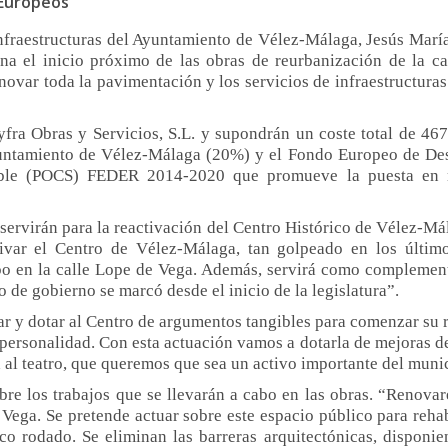
 Europeos
nfraestructuras
del Ayuntamiento de Vélez-Málaga
, Jesús Marí
a el inicio próximo de las obras de reurbanización de la c
novar toda la pavimentación y los servicios de infraestructuras
ra Obras y Servicios, S.L. y supondrán un coste total de 467
yuntamiento de Vélez-Málaga (20%) y el Fondo Europeo de Desa
ible (POCS) FEDER 2014-2020 que promueve la puesta en m
servirán para la reactivación del Centro Histórico de Vélez-Má
tivar el Centro de Vélez-Málaga, tan golpeado en los últim
cabo en la calle Lope de Vega. Además, servirá como complemen
 de gobierno se marcó desde el inicio de la legislatura”.
lar y dotar al Centro de argumentos tangibles para comenzar su 
o personalidad. Con esta actuación vamos a dotarla de mejoras de
d al
t
eatro, que queremos que sea un activo importante del muni
bre los trabajos que se llevarán a cabo en las obras. “Renova
e Vega. Se pretende actuar sobre este espacio público para reha
fico rodado. Se eliminan las barreras arquitectónicas, disponi