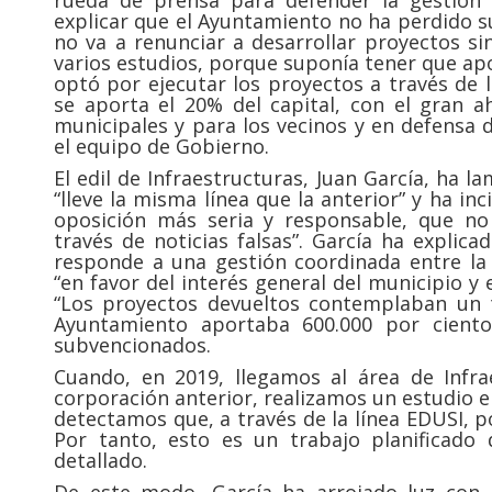
rueda de prensa para defender la gestión
explicar que el Ayuntamiento no ha perdido s
no va a renunciar a desarrollar proyectos si
varios estudios, porque suponía tener que apo
optó por ejecutar los proyectos a través de l
se aporta el 20% del capital, con el gran a
municipales y para los vecinos y en defensa
el equipo de Gobierno.
El edil de Infraestructuras, Juan García, ha 
“lleve la misma línea que la anterior” y ha i
oposición más seria y responsable, que n
través de noticias falsas”. García ha explic
responde a una gestión coordinada entre la A
“en favor del interés general del municipio y
“Los proyectos devueltos contemplaban un t
Ayuntamiento aportaba 600.000 por ciento
subvencionados.
Cuando, en 2019, llegamos al área de Infra
corporación anterior, realizamos un estudio e
detectamos que, a través de la línea EDUSI, 
Por tanto, esto es un trabajo planificado d
detallado.