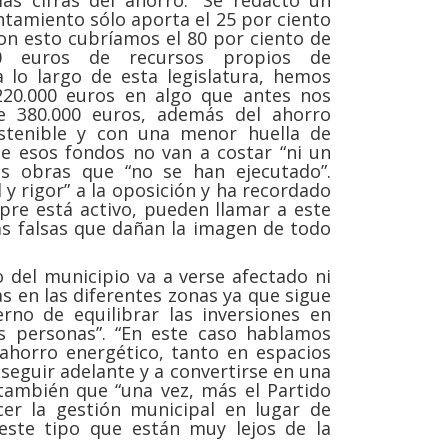
as cifras del ahorro: “Se redactó un
ntamiento sólo aporta el 25 por ciento
Con esto cubríamos el 80 por ciento de
00 euros de recursos propios de
 lo largo de esta legislatura, hemos
220.000 euros en algo que antes nos
e 380.000 euros, además del ahorro
stenible y con una menor huella de
ue esos fondos no van a costar “ni un
as obras que “no se han ejecutado”.
 y rigor” a la oposición y ha recordado
mpre está activo, pueden llamar a este
ias falsas que dañan la imagen de todo
 del municipio va a verse afectado ni
s en las diferentes zonas ya que sigue
no de equilibrar las inversiones en
as personas”. “En este caso hablamos
 ahorro energético, tanto en espacios
 seguir adelante y a convertirse en una
 también que “una vez, más el Partido
er la gestión municipal en lugar de
este tipo que están muy lejos de la