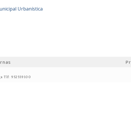
nicipal Urbanística
ernas
Pr
ga Tlf: 952559100