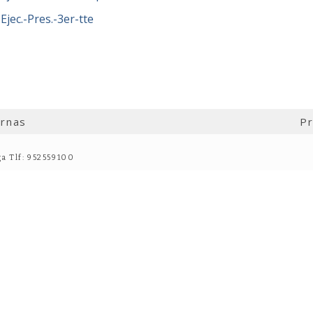
Ejec.-Pres.-3er-tte
ernas
Pr
ga Tlf: 952559100