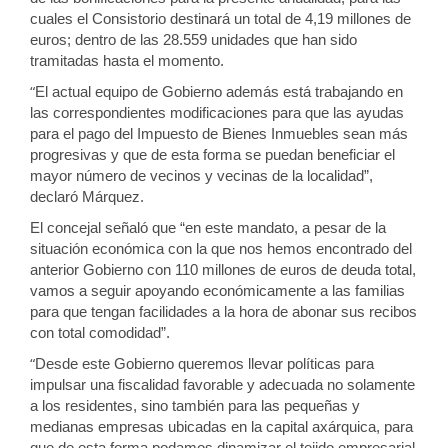
cuales el Consistorio destinará un total de 4,19 millones de
euros; dentro de las 28.559 unidades que han sido
tramitadas
hasta el momento
.
“
El actual equipo de Gobierno además está
trabajando en
las correspondientes modificaciones para que las ayudas
para el pago del I
mpuesto de Bienes Inmuebles
sean más
progresivas y que
de esta forma se
puedan beneficiar
el
mayor número de
vecinos y vecinas
de la localidad
”,
declaró Márquez.
E
l concejal señaló que “en este mandato, a pesar de la
situación económica con la que nos hemos encontrado del
anterior Gobierno con 110 millones de euros de deuda total,
vamos a seguir apoyando
económicamente
a las familias
para que tengan facilidades a la hora de abonar sus recibos
con total comodidad”.
“
Desde este Gobierno queremos
llevar políticas para
impulsar una fiscalidad favorable
y adecuada
no solamente
a los residentes, sino también para las pequeñas y
medianas empresas
ubicadas en la capital axárquica
, para
que
de esta forma pod
amos
dinamizar el tejido empresarial