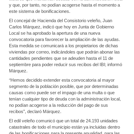
y que, por tanto, no podían acogerse hasta el momento a
este sistema de bonificaciones.
E
l concejal de Hacienda del Consistorio veleño, Juan
Carlos Márquez, indicó que
hoy en Junta de Gobierno
Local se ha aprobado la apertura de una nueva
convocatoria para favorecer la ampliación de las ayudas.
E
sta medida
se comunicará
a los
propietario
s de dichas
viviendas por correo,
indicándoles que
podrán abonar
las
cantidades pendientes
que se adeuden
hasta el
11
de
septiembre
para poder reducir sus recibos del IBI
;
informó
Márquez.
“
Hemos decidido extende
r esta convocatoria
al mayor
segmento de la población posible, que por determinadas
causas como puede ser el impago de una multa o que
tenían cualquier tipo de deuda con la administración local,
no podían acogerse a la reducción del pago de sus
recibos”, declaró Márquez.
El edil veleño
comunic
ó que un total de 24.193 unidades
catastrales
de todo el municipio
están ya incluidas dentro
de las
bonificacione
s para la presente anualidad, para las