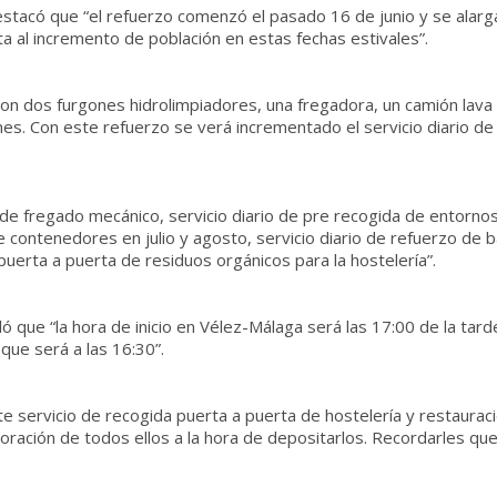
estacó que “el refuerzo comenzó el pasado 16 de junio y se alar
al incremento de población en estas fechas estivales”.
 con dos furgones hidrolimpiadores, una fregadora, un camión lav
nes. Con este refuerzo se verá incrementado el servicio diario d
io de fregado mecánico, servicio diario de pre recogida de entor
e contenedores en julio y agosto, servicio diario de refuerzo de b
 puerta a puerta de residuos orgánicos para la hostelería”.
ló que “la hora de inicio en Vélez-Málaga será las 17:00 de la tar
que será a las 16:30”.
 servicio de recogida puerta a puerta de hostelería y restaurac
aboración de todos ellos a la hora de depositarlos. Recordarles 