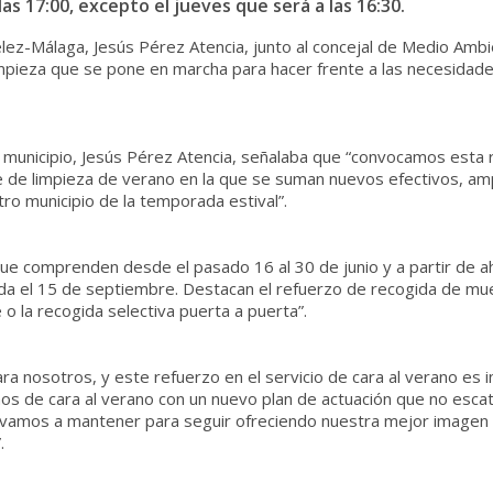
las 17:00, excepto el jueves que será a las 16:30.
Vélez-Málaga, Jesús Pérez Atencia, junto al concejal de Medio Amb
impieza que se pone en marcha para hacer frente a las necesidade
l municipio, Jesús Pérez Atencia, señalaba que “convocamos esta
 de limpieza de verano en la que se suman nuevos efectivos, amplí
o municipio de la temporada estival”.
hoque comprenden desde el pasado 16 al 30 de junio y a partir de 
rada el 15 de septiembre. Destacan el refuerzo de recogida de m
 la recogida selectiva puerta a puerta”.
para nosotros, y este refuerzo en el servicio de cara al verano es
mos de cara al verano con un nuevo plan de actuación que no esc
ue vamos a mantener para seguir ofreciendo nuestra mejor imagen
.