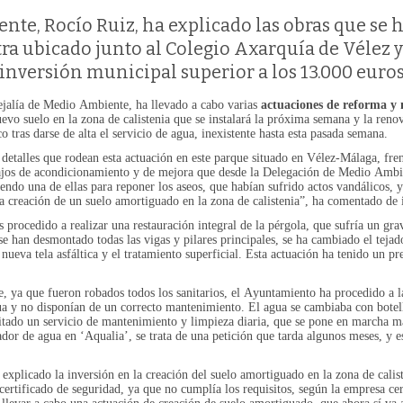
nte, Rocío Ruiz, ha explicado las obras que se h
ra ubicado junto al Colegio Axarquía de Vélez 
inversión municipal superior a los 13.000 euro
jalía de Medio Ambiente, ha llevado a cabo varias
actuaciones de reforma y 
vo suelo en la zona de calistenia que se instalará la próxima semana y la renov
o tras darse de alta el servicio de agua, inexistente hasta esta pasada semana.
 detalles que rodean esta actuación en este parque situado en Vélez-Málaga, fre
ajos de acondicionamiento y de mejora que desde la Delegación de Medio Ambi
iendo una de ellas para reponer los aseos, que habían sufrido actos vandálicos, 
la creación de un suelo amortiguado en la zona de calistenia”, ha comentado de i
rocedido a realizar una restauración integral de la pérgola, que sufría un grave
e han desmontado todas las vigas y pilares principales, se ha cambiado el tejad
a nueva tela asfáltica y el tratamiento superficial. Esta actuación ha tenido un 
ue, ya que fueron robados todos los sanitarios, el Ayuntamiento ha procedido a 
gua y no disponían de un correcto mantenimiento. El agua se cambiaba con botell
bilitado un servicio de mantenimiento y limpieza diaria, que se pone en marcha
ador de agua en ‘Aqualia’, se trata de una petición que tarda algunos meses, y e
xplicado la inversión en la creación del suelo amortiguado en la zona de calist
certificado de seguridad, ya que no cumplía los requisitos, según la empresa ce