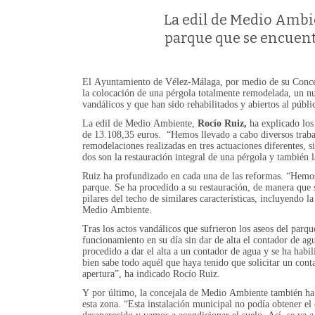
La edil de Medio Ambie
parque que se encuent
El Ayuntamiento de Vélez-Málaga, por medio de su Conce
la colocación de una pérgola totalmente remodelada, un nue
vandálicos y que han sido rehabilitados y abiertos al públic
La edil de Medio Ambiente,
Rocío Ruiz,
ha explicado los
de 13.108,35 euros. “Hemos llevado a cabo diversos trab
remodelaciones realizadas en tres actuaciones diferentes, s
dos son la restauración integral de una pérgola y también 
Ruiz ha profundizado en cada una de las reformas. “Hemos p
parque. Se ha procedido a su restauración, de manera que s
pilares del techo de similares características, incluyendo l
Medio Ambiente.
Tras los actos vandálicos que sufrieron los aseos del parq
funcionamiento en su día sin dar de alta el contador de a
procedido a dar el alta a un contador de agua y se ha ha
bien sabe todo aquél que haya tenido que solicitar un cont
apertura”, ha indicado Rocío Ruiz.
Y por último, la concejala de Medio Ambiente también ha e
esta zona. “Esta instalación municipal no podía obtener el 