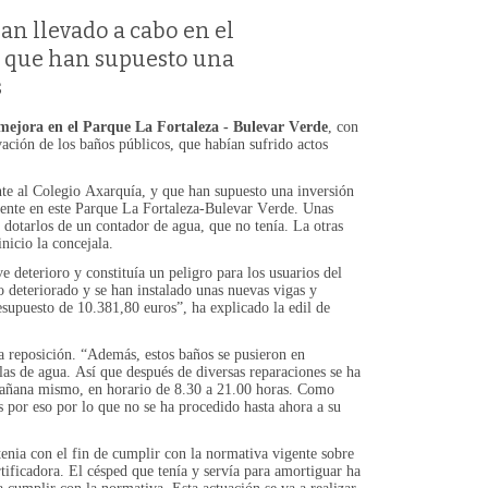
an llevado a cabo en el
y que han supuesto una
s
mejora en el Parque La Fortaleza - Bulevar Verde
, con
ación de los baños públicos, que habían sufrido actos
nte al Colegio Axarquía, y que han supuesto una inversión
ente en este Parque La Fortaleza-Bulevar Verde. Unas
y dotarlos de un contador de agua, que no tenía. La otras
nicio la concejala.
 deterioro y constituía un peligro para los usuarios del
o deteriorado y se han instalado unas nuevas vigas y
presupuesto de 10.381,80 euros”, ha explicado la edil de
la reposición. “Además, estos baños se pusieron en
as de agua. Así que después de diversas reparaciones se ha
 mañana mismo, en horario de 8.30 a 21.00 horas. Como
s por eso por lo que no se ha procedido hasta ahora a su
enia con el fin de cumplir con la normativa vigente sobre
rtificadora. El césped que tenía y servía para amortiguar ha