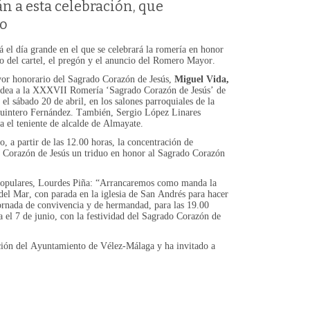
n a esta celebración, que
yo
á el día grande en el que se celebrará la romería en honor
to del cartel, el pregón y el anuncio del Romero Mayor.
or honorario del Sagrado Corazón de Jesús,
Miguel Vida,
 rodea a la XXXVII Romería ‘Sagrado Corazón de Jesús’ de
l sábado 20 de abril, en los salones parroquiales de la
o Quintero Fernández. También, Sergio López Linares
 el teniente de alcalde de Almayate.
o, a partir de las 12.00 horas, la concentración de
rado Corazón de Jesús un triduo en honor al Sagrado Corazón
s Populares, Lourdes Piña: “Arrancaremos como manda la
del Mar, con parada en la iglesia de San Andrés para hacer
 jornada de convivencia y de hermandad, para las 19.00
a el 7 de junio, con la festividad del Sagrado Corazón de
ión del Ayuntamiento de Vélez-Málaga y ha invitado a