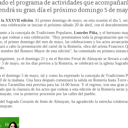
ado el programa de actividades que acompañará
endrá su gran día el próximo domingo 5 de ma
á la XXXVII edición
. El primer domingo de mayo, en esta ocasión el día 5, ser
esta celebración se inician el próximo sábado 20 de abril, con el descubrimien
junto a la concejala de Tradiciones Populares,
Lourdes Piña,
y el hermano may
des que rodean a esta celebración. “Hoy presentamos toda la programación que
 el primer domingo del mes de mayo, las celebraciones y los actos arrancarán e
ará a cabo la presentación del cartel de la Romería, obra del artista Francisc
l nombre del Romero Mayor de esta edición”, ha comentado en primera instancia
 siguiente, ya el domingo 21 y en el Recinto Ferial de Almayate se llevará a cab
 2 y 3 de mayo, en los días previos a la Romería, se celebrará en la iglesia Sag
ado.
á ya el domingo 5 de mayo, tal y como ha expresado la concejala de Tradicione
00 de la mañana. Una hora después comenzará la salida en Romería hasta Torre 
Finca Taramillas está prevista para las 14.00 horas. Y el regreso, tras una gran
do que la clausura de los actos que rodean a esta edición de la Romería serán y
lmayate, con la posterior procesión por las calles del pueblo.
l Sagrado Corazón de Jesús de Almayate, ha agradecido la estrecha colaborac
Almayate.