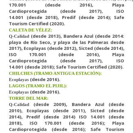
170.001
(desde 2016),
Playa
Cardioprotegida
(desde 201
7
),
ISO
14.001
(
desde
2018), Predif (desde 2014);
Safe
Tourism Certified (2020).
CALETA DE VÉLEZ:
(desde 2013),
Bandera Azul
(desde 201
4:
Q-Calidad
playa de Río Seco, y playa de las Palmeras desde
2017
),
Ecoplayas
(desde 201
2
),
Sicted
(desde 2014
),
ISO 170.001
(desde 2016),
Playa
Cardioprotegida
(desde 201
7
),
ISO
14.001
(desde
2018);
Safe Tourism Certified (2020).
CHILCHES (TRAMO ANTIGUA ESTACIÓN):
(desde 2016
).
Ecoplayas
LAGOS (TRAMO EL PIJIL):
(desde 201
6
).
Ecoplayas
TORRE DEL MAR:
(desde 2009),
Bandera Azul
(desde
Q-Calidad
2010),
Ecoplayas
(desde 2011),
Sicted
(desde
2014),
Predif (desde 2014)
ISO 14.001
(desde
2018),
ISO 170.001
(desde 2016);
Playa
Cardioprotegida
(desde 2016); Safe Tourism