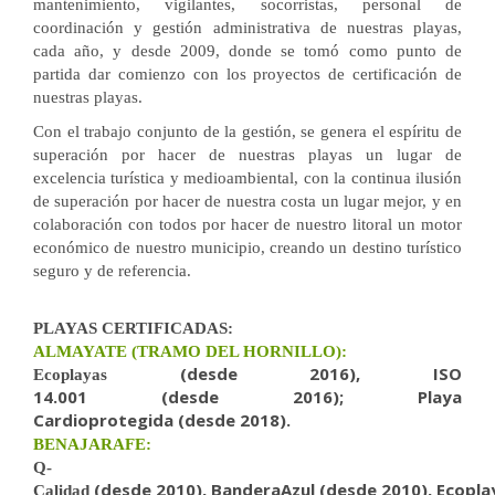
mantenimiento, vigilantes, socorristas, personal de
coordinación y gestión administrativa de nuestras playas,
cada año, y desde 2009, donde se tomó como punto de
partida dar comienzo con los proyectos de certificación de
nuestras playas.
Con el trabajo conjunto de la gestión, se genera el espíritu de
superación por hacer de nuestras playas un lugar de
excelencia turística y medioambiental, con la continua ilusión
de superación por hacer de nuestra costa un lugar mejor, y en
colaboración con todos por hacer de nuestro litoral un motor
económico de nuestro municipio, creando un destino turístico
seguro y de referencia.
PLAYAS CERTIFICADAS:
ALMAYATE (TRAMO DEL HORNILLO):
(desde 201
6
),
ISO
Ecoplayas
14.001
(desde
2016
);
Playa
Cardioprotegida
(desde
2018).
BENAJARAFE:
Q-
(desde 2010),
BanderaAzul
(desde 201
0
),
Ecopla
Calidad