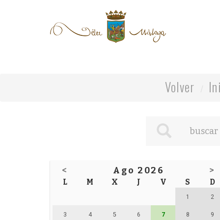
Volver
In
<
Ago 2026
>
L
M
X
J
V
S
D
1
2
3
4
5
6
7
8
9