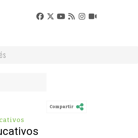
rés
Compartir
cativos
ucativos