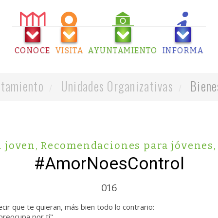
CONOCE
VISITA
AYUNTAMIENTO
INFORMA
tamiento
Unidades Organizativas
Biene
 joven
,
Recomendaciones para jóvenes
,
#AmorNoesControl
016
ir que te quieran, más bien todo lo contrario:
preocupa por tí"