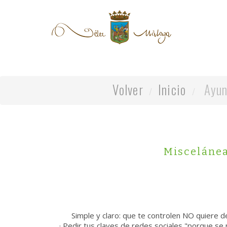
Volver
Inicio
Ayun
Miscelánea
Simple y claro: que te controlen NO quiere dec
· Pedir tus claves de redes sociales "porque se 