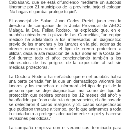
Caixabank, que se está difundiendo mediante un autobús
itinerante por 21 municipios de la provincia, bajo el eslogan
'No hagas el gamba, protege tu piel'.
El concejal de Salud, Juan Carlos Pretel, junto con la
directora de campañas de la Junta Provincial de AECC
Málaga, la Dra. Felisa Rodero, ha explicado que, en el
autobús ubicado en la plaza de Las Carmelitas, “un equipo
médico ha adelantado a los interesados un diagnóstico
previo de las manchas y los lunares en la piel, además de
ofrecer consejos sobre el tipo de crema protectora a
utilizar, dada la alta radiación de la luz solar en la Costa del
Sol durante todo el año; concienciando también a los
interesados de los peligros de la exposición al sol sin
medidas protectoras.”
La Doctora Rodero ha señalado que en el autobús habrá
una parte cerrada “en la que un dermatólogo valorará los
lunares y las manchas e informará del tipo de piel de la
persona que se deje diagnosticar, así como del tipo de
protección que debiera ponerse los 12 meses del año”; y
ha añadido que “con esta ruta de prevención, el año pasado
se detectaron 8 casos malignos y 31 casos sospechosos
que pudieron tratarse a tiempo, por lo que animamos a toda
la ciudadanía a proteger adecuadamente su piel y hacerse
revisiones periódicas.”
La campaña empieza con el verano casi terminado para