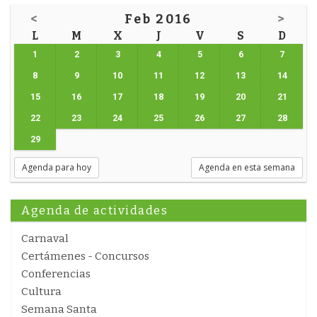
<
Feb 2016
>
L
M
X
J
V
S
D
1
2
3
4
5
6
7
8
9
10
11
12
13
14
15
16
17
18
19
20
21
22
23
24
25
26
27
28
29
Agenda para hoy
Agenda en esta semana
Agenda de actividades
Carnaval
Certámenes - Concursos
Conferencias
Cultura
Semana Santa