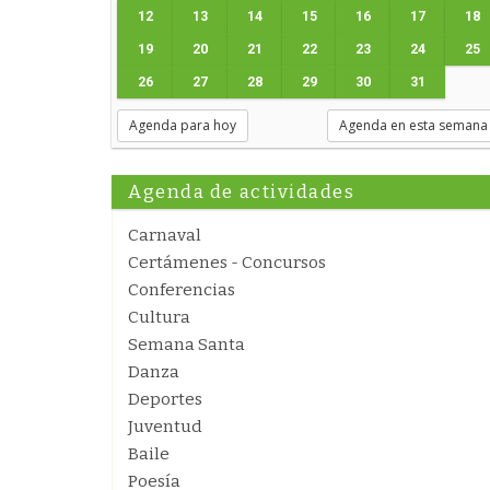
12
13
14
15
16
17
18
19
20
21
22
23
24
25
26
27
28
29
30
31
Agenda para hoy
Agenda en esta semana
Agenda de actividades
Carnaval
Certámenes - Concursos
Conferencias
Cultura
Semana Santa
Danza
Deportes
Juventud
Baile
Poesía