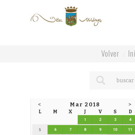
Volver
In
<
Mar 2018
>
L
M
X
J
V
S
D
1
2
3
4
6
7
8
9
10
11
5