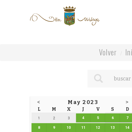
Volver
In
<
May 2023
>
L
M
X
J
V
S
D
4
5
6
7
1
2
3
8
9
10
11
12
13
14