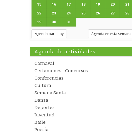
15
16
17
18
19
20
21
22
23
24
25
26
27
28
29
30
31
Agenda para hoy
Agenda en esta semana
Agenda de actividades
Carnaval
Certámenes - Concursos
Conferencias
Cultura
Semana Santa
Danza
Deportes
Juventud
Baile
Poesía