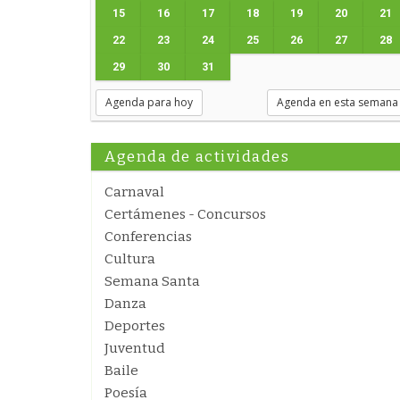
15
16
17
18
19
20
21
22
23
24
25
26
27
28
29
30
31
Agenda para hoy
Agenda en esta semana
Agenda de actividades
Carnaval
Certámenes - Concursos
Conferencias
Cultura
Semana Santa
Danza
Deportes
Juventud
Baile
Poesía