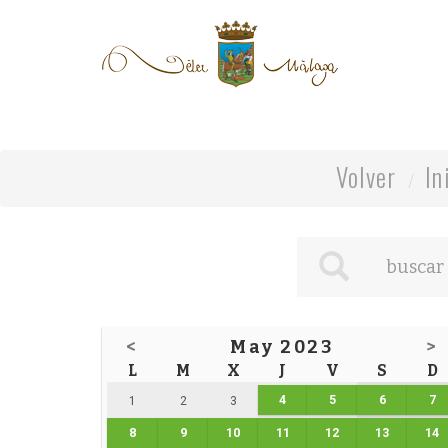
Volver
In
<
May 2023
>
L
M
X
J
V
S
D
4
5
6
7
1
2
3
8
9
10
11
12
13
14