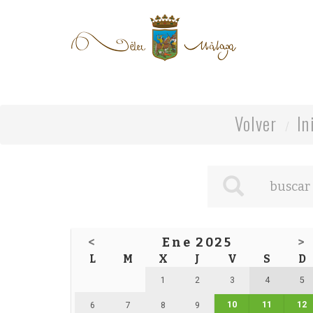
Volver
In
<
Ene 2025
>
L
M
X
J
V
S
D
1
2
3
4
5
10
11
12
6
7
8
9