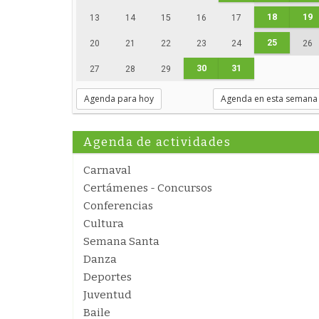
18
19
13
14
15
16
17
25
20
21
22
23
24
26
30
31
27
28
29
Agenda para hoy
Agenda en esta semana
Agenda de actividades
Carnaval
Certámenes - Concursos
Conferencias
Cultura
Semana Santa
Danza
Deportes
Juventud
Baile