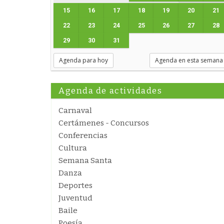
15
16
17
18
19
20
21
22
23
24
25
26
27
28
29
30
31
Agenda para hoy
Agenda en esta semana
Agenda de actividades
Carnaval
Certámenes - Concursos
Conferencias
Cultura
Semana Santa
Danza
Deportes
Juventud
Baile
Poesía