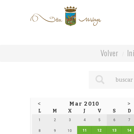
Volver
In
<
Mar 2010
>
L
M
X
J
V
S
D
1
2
3
4
5
6
7
11
12
13
14
8
9
10