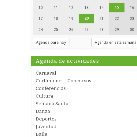
15
10
11
12
13
14
16
20
17
18
19
21
22
23
24
25
26
27
28
29
30
Agenda para hoy
Agenda en esta semana
Agenda de actividades
Carnaval
Certámenes - Concursos
Conferencias
Cultura
Semana Santa
Danza
Deportes
Juventud
Baile