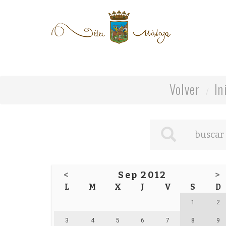
Volver
In
<
Sep 2012
>
L
M
X
J
V
S
D
1
2
3
4
5
6
7
8
9