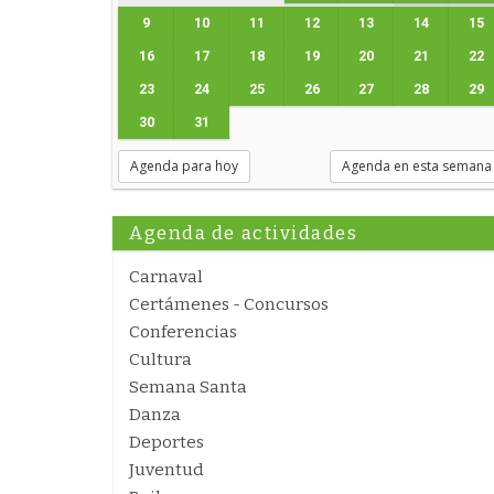
9
10
11
12
13
14
15
16
17
18
19
20
21
22
23
24
25
26
27
28
29
30
31
Agenda para hoy
Agenda en esta semana
Agenda de actividades
Carnaval
Certámenes - Concursos
Conferencias
Cultura
Semana Santa
Danza
Deportes
Juventud