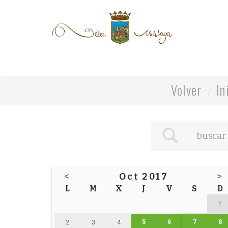
Volver
In
<
Oct 2017
>
L
M
X
J
V
S
D
1
5
6
7
8
2
3
4