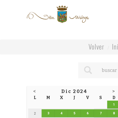
Volver
In
<
Dic 2024
>
L
M
X
J
V
S
D
1
3
4
5
6
7
8
2