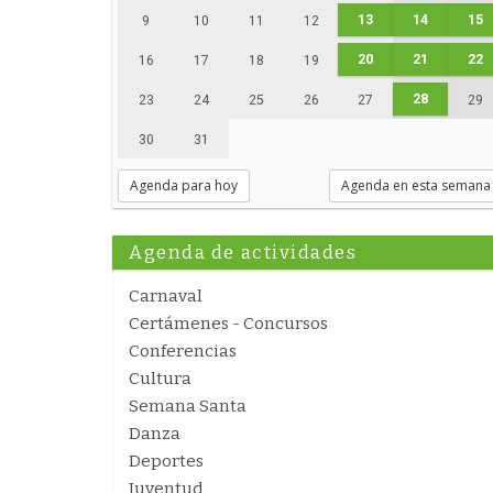
13
14
15
9
10
11
12
20
21
22
16
17
18
19
28
23
24
25
26
27
29
30
31
Agenda para hoy
Agenda en esta semana
Agenda de actividades
Carnaval
Certámenes - Concursos
Conferencias
Cultura
Semana Santa
Danza
Deportes
Juventud