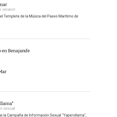
 mar
e verano!
n el Templete de la Música del Paseo Marítimo de
 en Benajarafe
 Mar
llama"
n sexual
tas la Campaña de Información Sexual "Yaperollama",