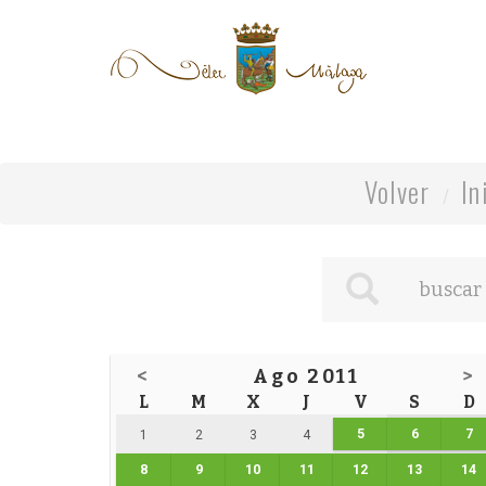
Volver
In
<
Ago 2011
>
L
M
X
J
V
S
D
5
6
7
1
2
3
4
8
9
10
11
12
13
14