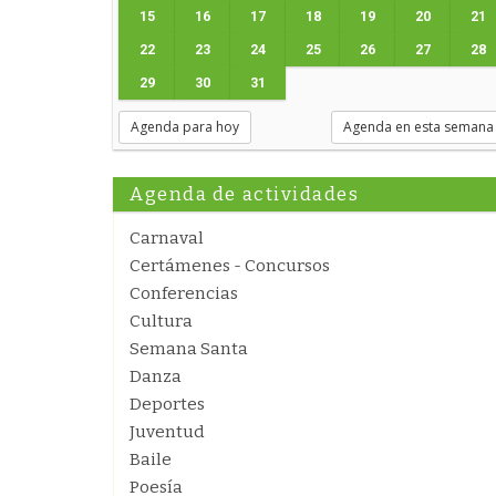
15
16
17
18
19
20
21
22
23
24
25
26
27
28
29
30
31
Agenda para hoy
Agenda en esta semana
Agenda de actividades
Carnaval
Certámenes - Concursos
Conferencias
Cultura
Semana Santa
Danza
Deportes
Juventud
Baile
Poesía