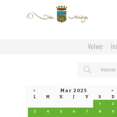
Volver
In
<
Mar 2025
>
L
M
X
J
V
S
D
1
2
3
4
5
6
7
8
9