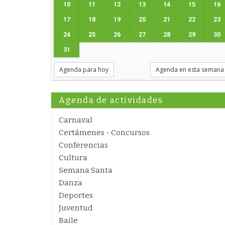
10
11
12
13
14
15
16
17
18
19
20
21
22
23
24
25
26
27
28
29
30
31
Agenda para hoy
Agenda en esta semana
Agenda de actividades
Carnaval
Certámenes - Concursos
Conferencias
Cultura
Semana Santa
Danza
Deportes
Juventud
Baile