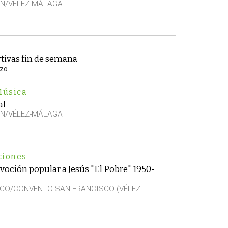
EN/VÉLEZ-MÁLAGA
tivas fin de semana
rzo
Música
al
EN/VÉLEZ-MÁLAGA
ciones
voción popular a Jesús "El Pobre" 1950-
CO/CONVENTO SAN FRANCISCO (VÉLEZ-