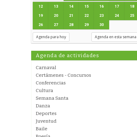
12
13
14
15
16
17
18
19
20
21
22
23
24
25
26
27
28
29
30
Agenda para hoy
Agenda en esta semana
Agenda de actividades
Carnaval
Certámenes - Concursos
Conferencias
Cultura
Semana Santa
Danza
Deportes
Juventud
Baile
Poesía