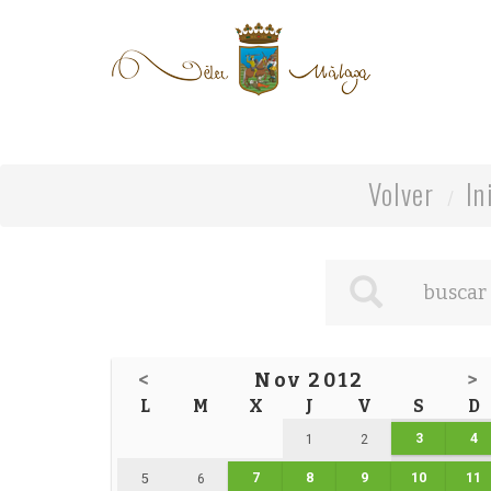
Volver
In
<
Nov 2012
>
L
M
X
J
V
S
D
3
4
1
2
7
8
9
10
11
5
6