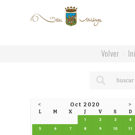
Volver
In
<
Oct 2020
>
L
M
X
J
V
S
D
1
2
3
4
5
6
7
8
9
10
11