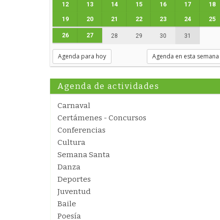
12
13
14
15
16
17
18
19
20
21
22
23
24
25
26
27
28
29
30
31
Agenda para hoy
Agenda en esta semana
Agenda de actividades
Carnaval
Certámenes - Concursos
Conferencias
Cultura
Semana Santa
Danza
Deportes
Juventud
Baile
Poesía