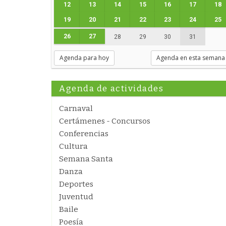
12
13
14
15
16
17
18
19
20
21
22
23
24
25
26
27
28
29
30
31
Agenda para hoy
Agenda en esta semana
Agenda de actividades
Carnaval
Certámenes - Concursos
Conferencias
Cultura
Semana Santa
Danza
Deportes
Juventud
Baile
Poesía