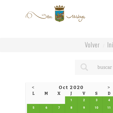
Volver
In
<
Oct 2020
>
L
M
X
J
V
S
D
1
2
3
4
5
6
7
8
9
10
11