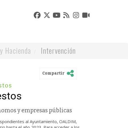
y Hacienda
Intervención
Compartir
stos
estos
omos y empresas públicas
respondientes al Ayuntamiento, OALDIM,
io hasta el año 2023. Para acceder a los