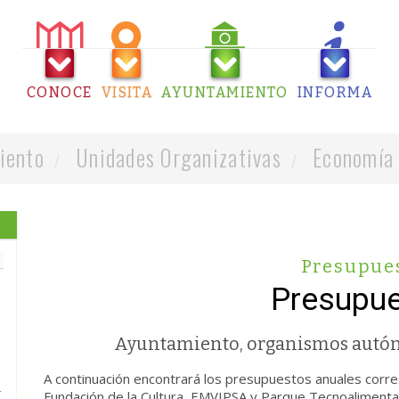
CONOCE
VISITA
AYUNTAMIENTO
INFORMA
iento
Unidades Organizativas
Economía 
Presupue
Presupu
Ayuntamiento, organismos autón
A continuación encontrará los presupuestos anuales cor
r
Fundación de la Cultura, EMVIPSA y Parque Tecnoalimentar