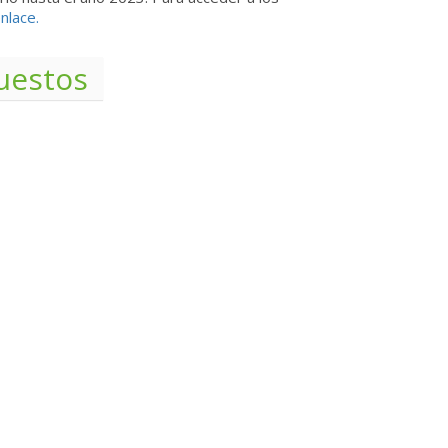
nlace.
uestos