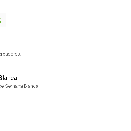
s
creadores!
 Blanca
s de Semana Blanca