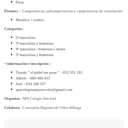
Fruta
Premios .-
Campeónes/as, subcampeónes/as y campeónes/as de consolación
Metálico + trofeos
Categorías.-
2ª masculina
3ª masculina y femenina
4ª masculina / femenina y mixta
5ª masculina y femenina
+ información e inscripción .-
Tienda " el pádel me pone " .- 952 551 291
Adlofo .- 686 460 433
José .- 654 248 337
apacolegiosanjosevelez@gmail.com
Organiza
.- APA Colegio San José
Colabora
.- Concejalía Deportes de Vélez-Málaga