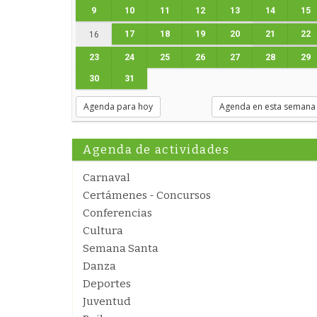
9
10
11
12
13
14
15
17
18
19
20
21
22
16
23
24
25
26
27
28
29
30
31
Agenda para hoy
Agenda en esta semana
Agenda de actividades
Carnaval
Certámenes - Concursos
Conferencias
Cultura
Semana Santa
Danza
Deportes
Juventud