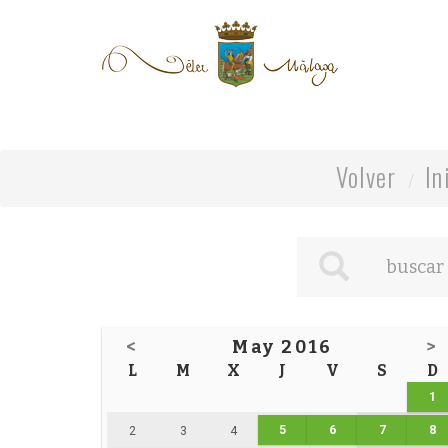
Volver
In
<
May 2016
>
L
M
X
J
V
S
D
1
5
6
7
8
2
3
4