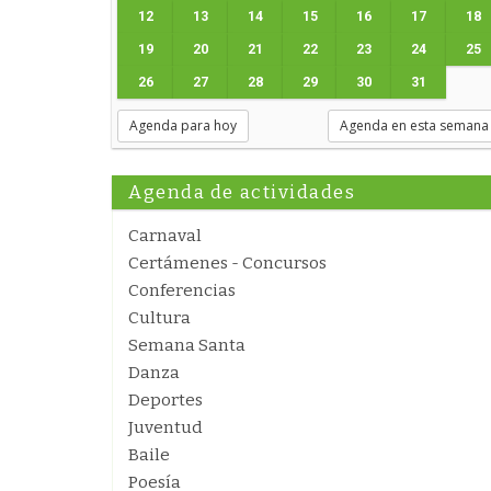
12
13
14
15
16
17
18
19
20
21
22
23
24
25
26
27
28
29
30
31
Agenda para hoy
Agenda en esta semana
Agenda de actividades
Carnaval
Certámenes - Concursos
Conferencias
Cultura
Semana Santa
Danza
Deportes
Juventud
Baile
Poesía