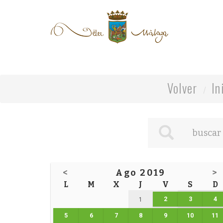
Volver
In
<
Ago 2019
>
L
M
X
J
V
S
D
2
3
4
1
5
6
7
8
9
10
11