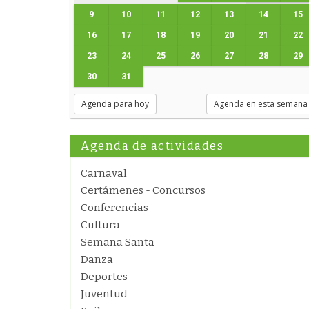
9
10
11
12
13
14
15
16
17
18
19
20
21
22
23
24
25
26
27
28
29
30
31
Agenda para hoy
Agenda en esta semana
Agenda de actividades
Carnaval
Certámenes - Concursos
Conferencias
Cultura
Semana Santa
Danza
Deportes
Juventud