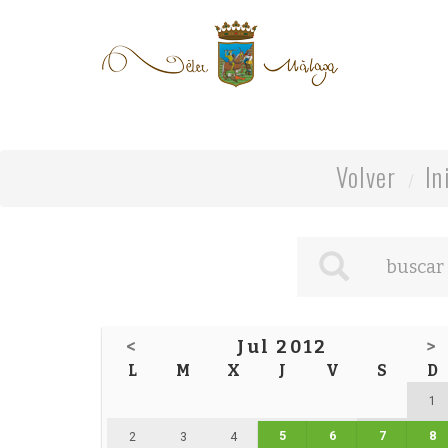
Volver
In
<
Jul 2012
>
L
M
X
J
V
S
D
1
5
6
7
8
2
3
4