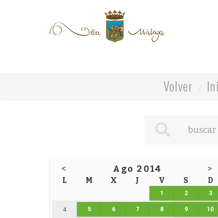
Volver
In
<
Ago 2014
>
L
M
X
J
V
S
D
1
2
3
5
6
7
8
9
10
4