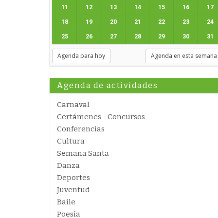
11
12
13
14
15
16
17
18
19
20
21
22
23
24
25
26
27
28
29
30
31
Agenda para hoy
Agenda en esta semana
Agenda de actividades
Carnaval
Certámenes - Concursos
Conferencias
Cultura
Semana Santa
Danza
Deportes
Juventud
Baile
Poesía