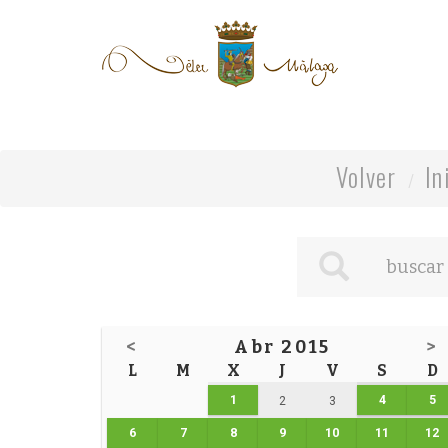
Volver
In
<
Abr 2015
>
L
M
X
J
V
S
D
1
4
5
2
3
6
7
8
9
10
11
12