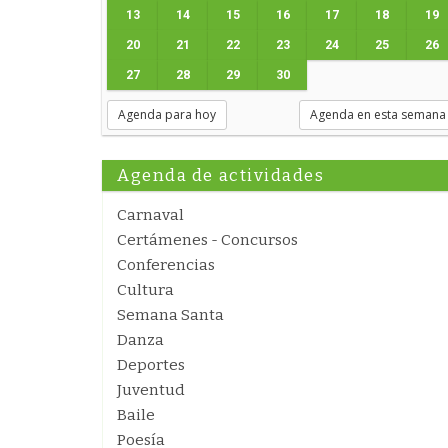
13
14
15
16
17
18
19
20
21
22
23
24
25
26
27
28
29
30
Agenda para hoy
Agenda en esta semana
Agenda de actividades
Carnaval
Certámenes - Concursos
Conferencias
Cultura
Semana Santa
Danza
Deportes
Juventud
Baile
Poesía