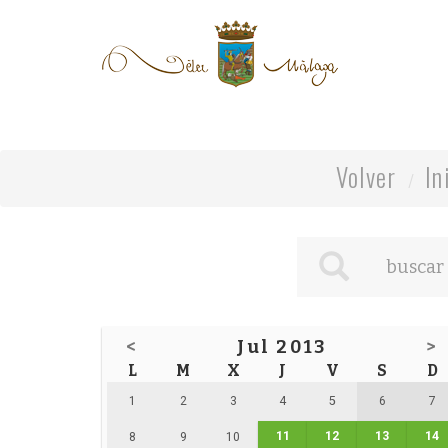
Volver
In
<
Jul 2013
>
L
M
X
J
V
S
D
1
2
3
4
5
6
7
11
12
13
14
8
9
10