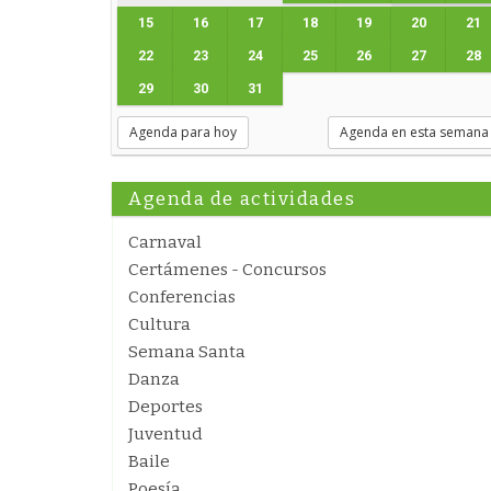
15
16
17
18
19
20
21
22
23
24
25
26
27
28
29
30
31
Agenda para hoy
Agenda en esta semana
Agenda de actividades
Carnaval
Certámenes - Concursos
Conferencias
Cultura
Semana Santa
Danza
Deportes
Juventud
Baile
Poesía