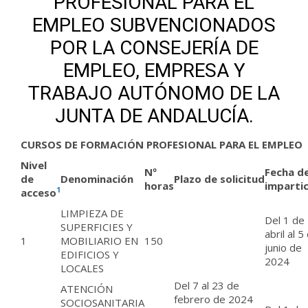
PROFESIONAL PARA EL
EMPLEO SUBVENCIONADOS
POR LA CONSEJERÍA DE
EMPLEO, EMPRESA Y
TRABAJO AUTÓNOMO DE LA
JUNTA DE ANDALUCÍA.
CURSOS DE FORMACIÓN PROFESIONAL PARA EL EMPLEO
Nivel
Nº
Fecha d
de
Denominación
Plazo
de
solicitud
horas
imparti
1
acceso
LIMPIEZA DE
Del 1 de
SUPERFICIES Y
abril al 5
1
MOBILIARIO EN
150
junio de
EDIFICIOS Y
2024
LOCALES
Del 7 al 23 de
ATENCIÓN
febrero de 2024
SOCIOSANITARIA