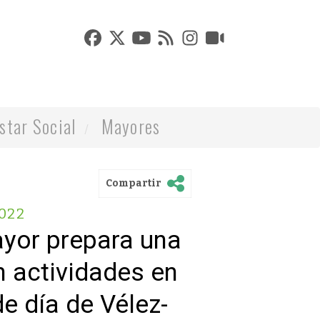
star Social
Mayores
Compartir
022
ayor prepara una
 actividades en
e día de Vélez-