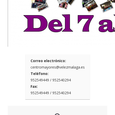
Correo electrónico:
centromayores@velezmalaga.es
Teléfono:
952549449 / 952540294
Fax:
952549449 / 952540294