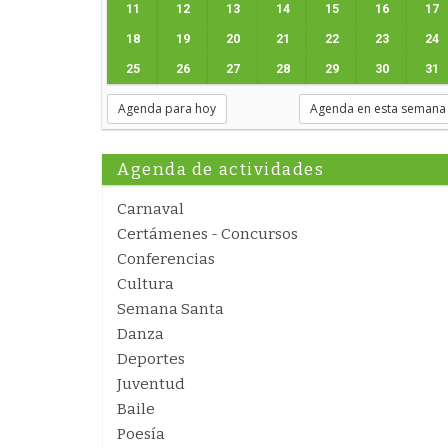
11
12
13
14
15
16
17
18
19
20
21
22
23
24
25
26
27
28
29
30
31
Agenda para hoy
Agenda en esta semana
Agenda de actividades
Carnaval
Certámenes - Concursos
Conferencias
Cultura
Semana Santa
Danza
Deportes
Juventud
Baile
Poesía