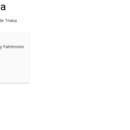
na
de Triana
 y Patrimonio