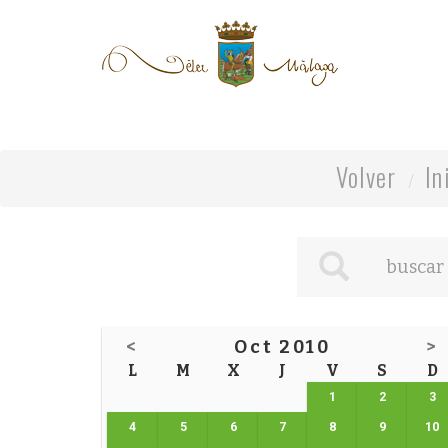
Volver
In
<
Oct 2010
>
L
M
X
J
V
S
D
1
2
3
4
5
6
7
8
9
10