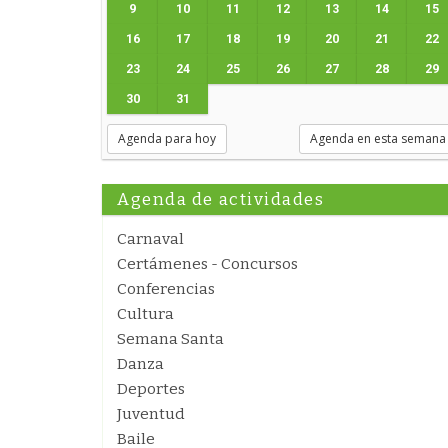
9
10
11
12
13
14
15
16
17
18
19
20
21
22
23
24
25
26
27
28
29
30
31
Agenda para hoy
Agenda en esta semana
Agenda de actividades
Carnaval
Certámenes - Concursos
Conferencias
Cultura
Semana Santa
Danza
Deportes
Juventud
Baile