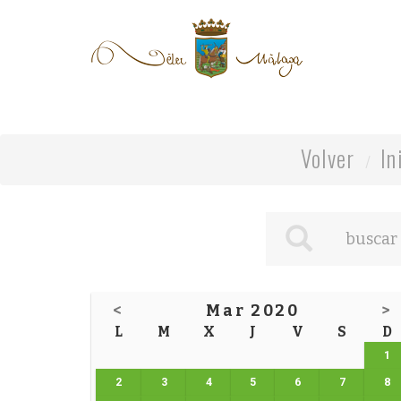
Volver
In
<
Mar 2020
>
L
M
X
J
V
S
D
1
2
3
4
5
6
7
8