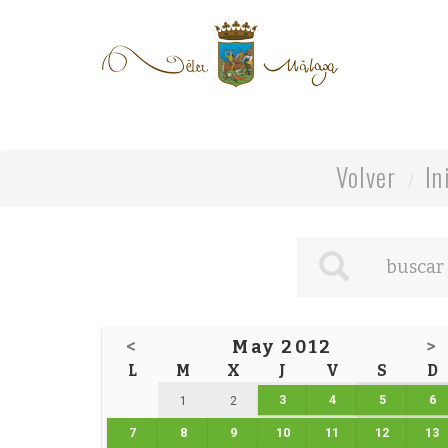
Volver
In
<
May 2012
>
L
M
X
J
V
S
D
3
4
5
6
1
2
7
8
9
10
11
12
13