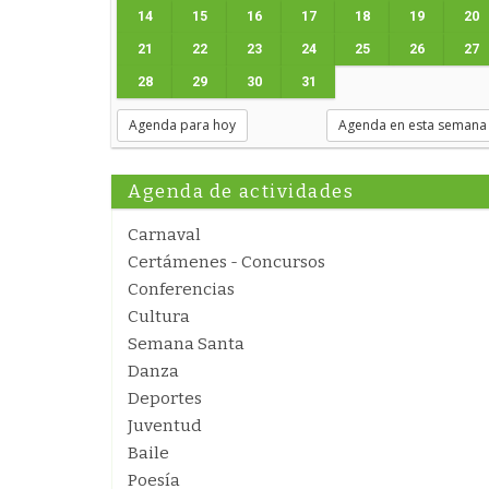
14
15
16
17
18
19
20
21
22
23
24
25
26
27
28
29
30
31
Agenda para hoy
Agenda en esta semana
Agenda de actividades
Carnaval
Certámenes - Concursos
Conferencias
Cultura
Semana Santa
Danza
Deportes
Juventud
Baile
Poesía