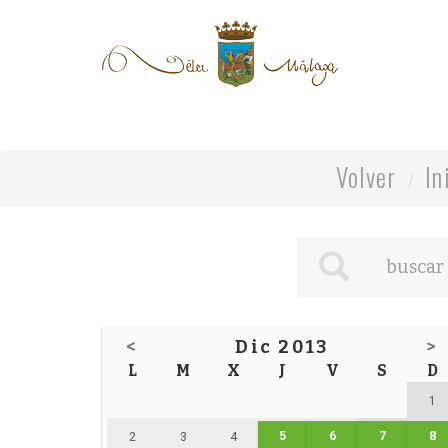
Volver
In
<
Dic 2013
>
L
M
X
J
V
S
D
1
5
6
7
8
2
3
4