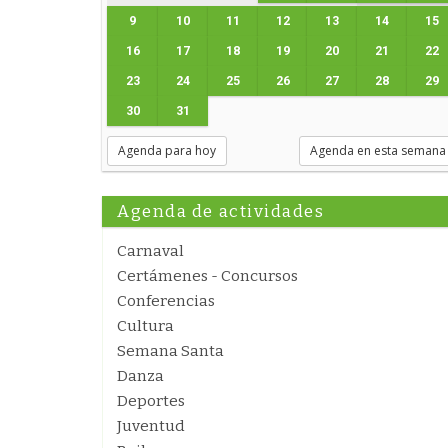
9
10
11
12
13
14
15
16
17
18
19
20
21
22
23
24
25
26
27
28
29
30
31
Agenda para hoy
Agenda en esta semana
Agenda de actividades
Carnaval
Certámenes - Concursos
Conferencias
Cultura
Semana Santa
Danza
Deportes
Juventud