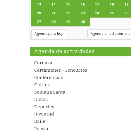
13
14
15
16
17
18
19
20
21
22
23
24
25
26
27
28
29
30
Agenda para hoy
Agenda en esta semana
Agenda de actividades
Carnaval
Certámenes - Concursos
Conferencias
Cultura
Semana Santa
Danza
Deportes
Juventud
Baile
Poesía