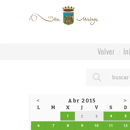
Volver
In
<
Abr 2015
>
L
M
X
J
V
S
D
1
4
5
2
3
6
7
8
9
10
11
12