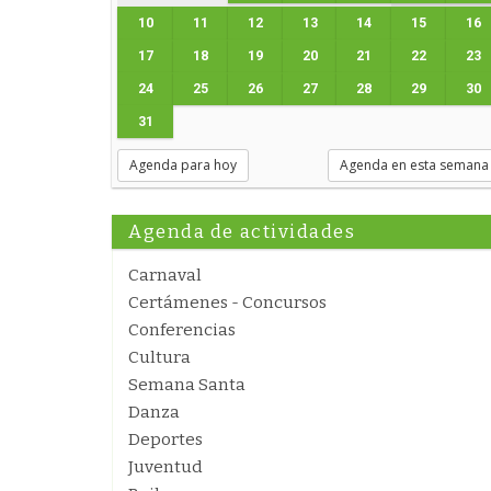
10
11
12
13
14
15
16
17
18
19
20
21
22
23
24
25
26
27
28
29
30
31
Agenda para hoy
Agenda en esta semana
Agenda de actividades
Carnaval
Certámenes - Concursos
Conferencias
Cultura
Semana Santa
Danza
Deportes
Juventud