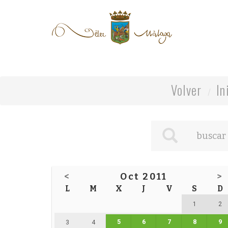
Volver
In
<
Oct 2011
>
L
M
X
J
V
S
D
1
2
5
6
7
8
9
3
4