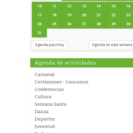
10
11
12
13
14
15
16
17
18
19
20
21
22
23
24
25
26
27
28
29
30
31
Agenda para hoy
Agenda en esta semana
Agenda de actividades
Carnaval
Certámenes - Concursos
Conferencias
Cultura
Semana Santa
Danza
Deportes
Juventud