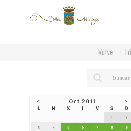
Volver
In
<
Oct 2011
>
L
M
X
J
V
S
D
1
2
5
6
7
8
9
3
4