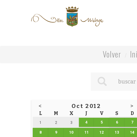
Volver
In
<
Oct 2012
>
L
M
X
J
V
S
D
4
5
6
7
1
2
3
8
9
10
11
12
13
14