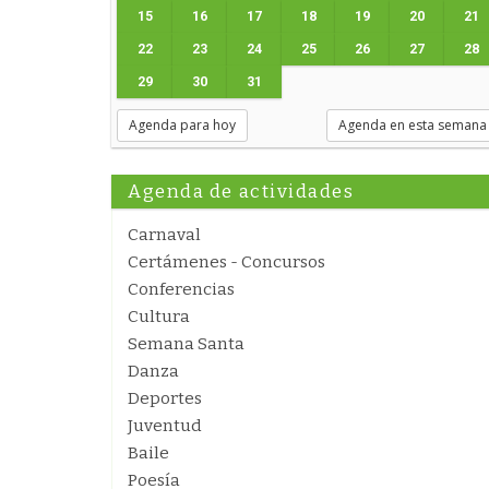
15
16
17
18
19
20
21
22
23
24
25
26
27
28
29
30
31
Agenda para hoy
Agenda en esta semana
Agenda de actividades
Carnaval
Certámenes - Concursos
Conferencias
Cultura
Semana Santa
Danza
Deportes
Juventud
Baile
Poesía